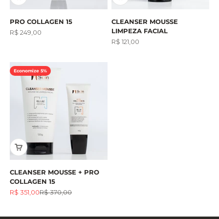
PRO COLLAGEN 15
CLEANSER MOUSSE
LIMPEZA FACIAL
Preço promocional
R$ 249,00
Preço promocional
R$ 121,00
Economize 5%
CLEANSER MOUSSE + PRO
COLLAGEN 15
Preço promocional
Preço normal
R$ 351,00
R$ 370,00