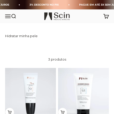
Pular para o conteúdo
 JUROS
3% DESCONTO NO PIX
PAGUE EM ATÉ 3X SEM J
Scin Medical Skincare
Menu
Buscar
Carrin
Hidratar minha pele
3 produtos